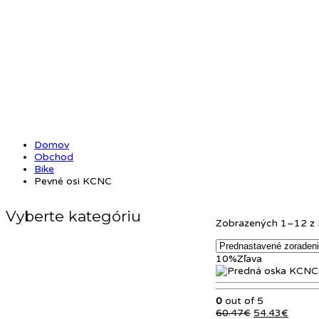
Domov
Obchod
Bike
Pevné osi KCNC
Vyberte kategóriu
Zobrazených 1–12 z 
10%
Zľava
0
out of 5
Pôvodná
Aktuál
60.47
€
54.43
€