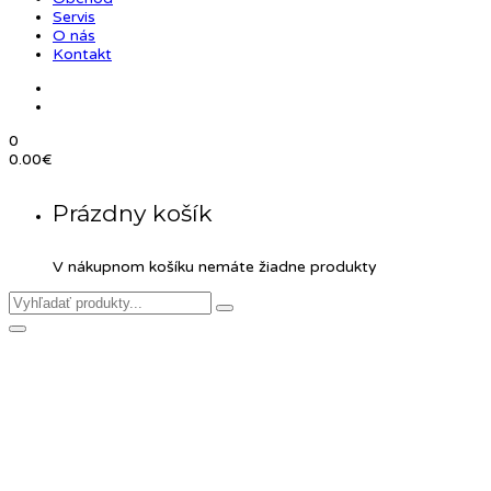
Servis
O nás
Kontakt
0
0.00
€
Prázdny košík
V nákupnom košíku nemáte žiadne produkty
Pevné osi KCNC