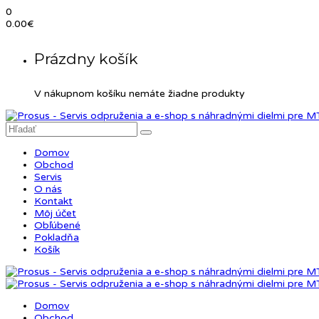
0
0.00
€
Prázdny košík
V nákupnom košíku nemáte žiadne produkty
Domov
Obchod
Servis
O nás
Kontakt
Môj účet
Obľúbené
Pokladňa
Košík
Domov
Obchod