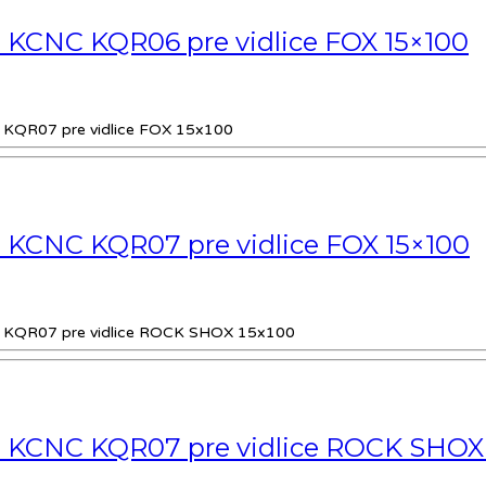
 KCNC KQR06 pre vidlice FOX 15×100
€.
 KCNC KQR07 pre vidlice FOX 15×100
a KCNC KQR07 pre vidlice ROCK SHOX