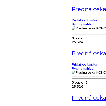
cena
cena
bola:
je:
Predná oska
60.47€.
54.43
Pridať do košíka
Rýchly náhľad
0
out of 5
25.52
€
Predná oska
Pridať do košíka
Rýchly náhľad
0
out of 5
25.52
€
Predná osk