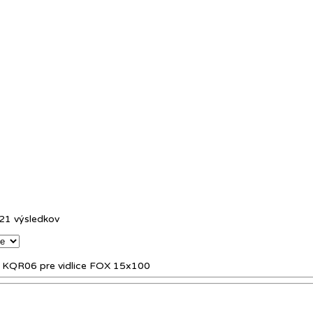
21 výsledkov
na