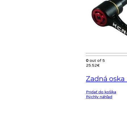
0
out of 5
25.52
€
Zadná oska
Pridať do košíka
Rýchly náhľad