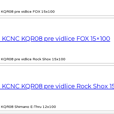
 KCNC KQR08 pre vidlice FOX 15×100
 KCNC KQR08 pre vidlice Rock Shox 1