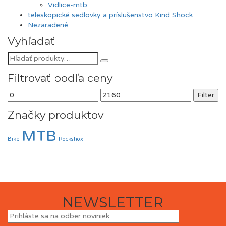
Vidlice-mtb
teleskopické sedlovky a príslušenstvo Kind Shock
Nezaradené
Vyhľadať
Filtrovať podľa ceny
Minimálna
Maximálna
Filter
cena
cena
Značky produktov
MTB
Bike
Rockshox
NEWSLETTER