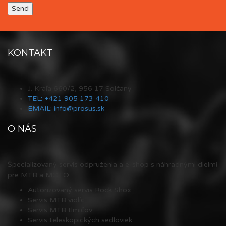
KONTAKT
J. Kráľa 660/2, 956 17 Solčany
TEL: +421 905 173 410
EMAIL: info@prosus.sk
O NÁS
Špecializovaný servis odpruženia a e-shop s náhradnými dielmi
pre MTB a MOTO.
Autorizovaný servis Rock Shox
Servis MTB vidlíc
Servis MTB tlmičov
Servis teleskopických sedloviek