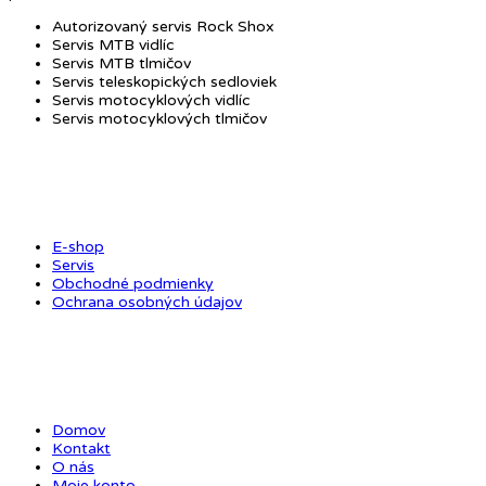
Autorizovaný servis Rock Shox
Servis MTB vidlíc
Servis MTB tlmičov
Servis teleskopických sedloviek
Servis motocyklových vidlíc
Servis motocyklových tlmičov
OBCHOD
E-shop
Servis
Obchodné podmienky
Ochrana osobných údajov
ODKAZY
Domov
Kontakt
O nás
Moje konto