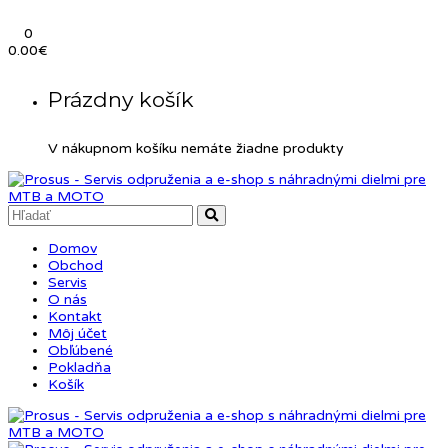
0
0.00
€
Prázdny košík
V nákupnom košíku nemáte žiadne produkty
Domov
Obchod
Servis
O nás
Kontakt
Môj účet
Obľúbené
Pokladňa
Košík