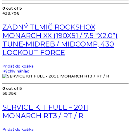
0
out of 5
438.70
€
ZADNÝ TLMIČ ROCKSHOX
MONARCH XX (190X51 / 7.5 “X2.0”)
TUNE-MIDREB / MIDCOMP, 430
LOCKOUT FORCE
Pridať do košíka
Rýchly náhľad
0
out of 5
55.35
€
SERVICE KIT FULL – 2011
MONARCH RT3 / RT / R
Pridať do košíka