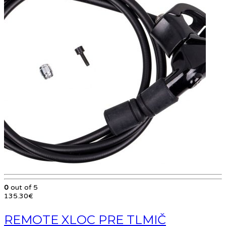
0
out of 5
135.30
€
REMOTE XLOC PRE TLMIČ