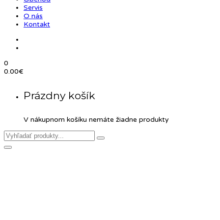
Servis
O nás
Kontakt
0
0.00
€
Prázdny košík
V nákupnom košíku nemáte žiadne produkty
Product Details