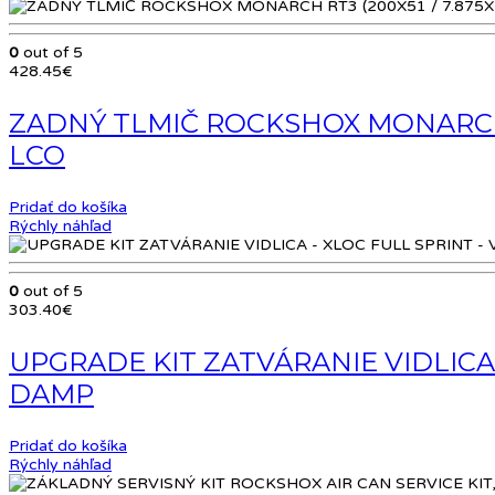
0
out of 5
428.45
€
ZADNÝ TLMIČ ROCKSHOX MONARCH RT
LCO
Pridať do košíka
Rýchly náhľad
0
out of 5
303.40
€
UPGRADE KIT ZATVÁRANIE VIDLICA
DAMP
Pridať do košíka
Rýchly náhľad