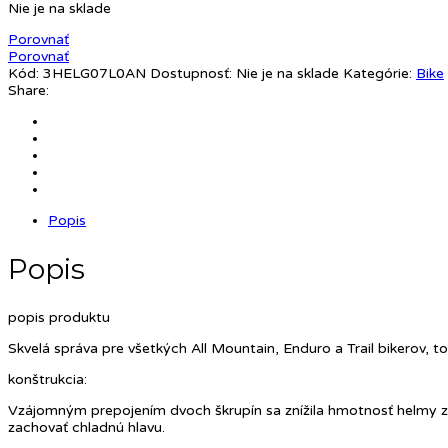
Nie je na sklade
Porovnať
Porovnať
Kód:
3HELG07L0AN
Dostupnosť:
Nie je na sklade
Kategórie:
Bike
Share:
Popis
Popis
popis produktu
Skvelá správa pre všetkých All Mountain, Enduro a Trail bikerov, 
konštrukcia:
Vzájomným prepojením dvoch škrupín sa znížila hmotnosť helmy zat
zachovať chladnú hlavu.