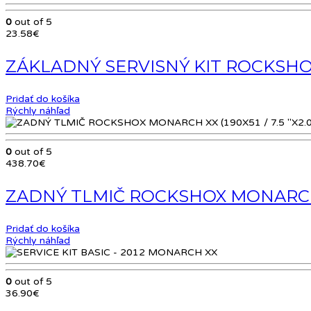
0
out of 5
23.58
€
ZÁKLADNÝ SERVISNÝ KIT ROCKSHOX 
Pridať do košíka
Rýchly náhľad
0
out of 5
438.70
€
ZADNÝ TLMIČ ROCKSHOX MONARCH XX
Pridať do košíka
Rýchly náhľad
0
out of 5
36.90
€