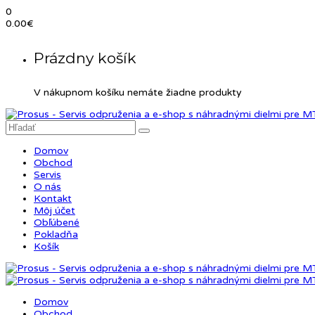
0
0.00
€
Prázdny košík
V nákupnom košíku nemáte žiadne produkty
Domov
Obchod
Servis
O nás
Kontakt
Môj účet
Obľúbené
Pokladňa
Košík
Domov
Obchod