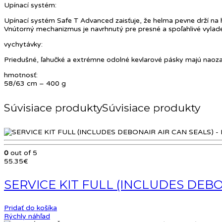
Upínací systém:
Upínací systém Safe T Advanced zaisťuje, že helma pevne drží na h
Vnútorný mechanizmus je navrhnutý pre presné a spoľahlivé vylade
vychytávky:
Priedušné, ľahučké a extrémne odolné kevlarové pásky majú naozaj v
hmotnosť:
58/63 cm – 400 g
Súvisiace produkty
0
out of 5
55.35
€
SERVICE KIT FULL (INCLUDES DEBO
Pridať do košíka
Rýchly náhľad