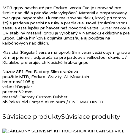
MTB gripy navrhnuté pre Enduro, verzia Evo je upravená pre
široké riadidlá a prináša veľa vylepšení. Materiál a prepracovaný
tvar gripu napomáhajú k minimalizovaniu tlaku, ktorý pri tomto
štýle jazdenia pôsobí na ruky a predlaktia. Nová štruktúra vzoru
zaisťuje ešte lepšiu priľnavosť než pôvodná verzia. Super mäkký a
UV stabilný materiál gripu je vyrobený v Nemecku exkluzívne pre
Ergon. Ľahká hliníková objímka umožňuje aj použitie na
karbónových riadidlách.
Klasická (Regular) verzia má oproti Slim verzii väčší objem gripu a
tým aj priemer, odporúča sa pre jazdcov s veľkosťou rukavíc L /
XL alebo preferujúcich klasickú hrúbku gripu.
Názov:GE1 Evo Factory Slim oranžová
použitie:MTB, Enduro, Gravity, All-Mountain
hmotnosť:105 g
veľkosť:Regular
priemer:32 mm
materiál:Factory Custom Rubber
objímka:Cold Forged Aluminium / CNC MACHINED
Súvisiace produkty