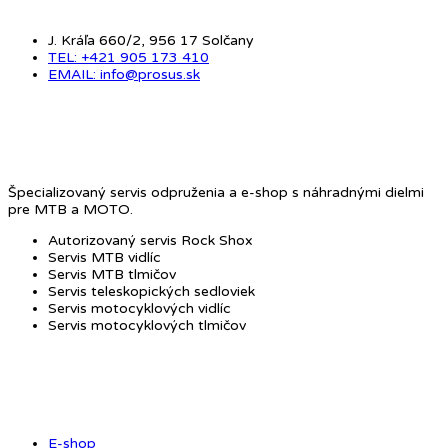
J. Kráľa 660/2, 956 17 Solčany
TEL: +421 905 173 410
EMAIL: info@prosus.sk
O NÁS
Špecializovaný servis odpruženia a e-shop s náhradnými dielmi
pre MTB a MOTO.
Autorizovaný servis Rock Shox
Servis MTB vidlíc
Servis MTB tlmičov
Servis teleskopických sedloviek
Servis motocyklových vidlíc
Servis motocyklových tlmičov
OBCHOD
E-shop