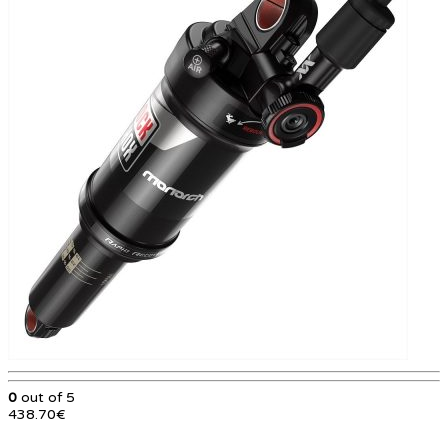
0
out of 5
438.70
€