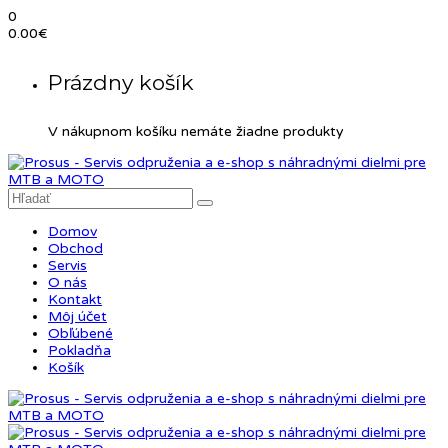
0
0.00
€
Prázdny košík
V nákupnom košíku nemáte žiadne produkty
Domov
Obchod
Servis
O nás
Kontakt
Môj účet
Obľúbené
Pokladňa
Košík