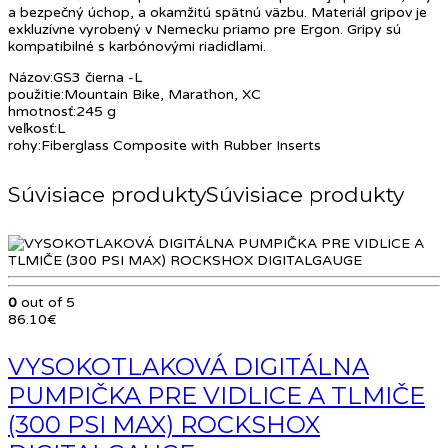
a bezpečný úchop, a okamžitú spätnú väzbu. Materiál gripov je
exkluzívne vyrobený v Nemecku priamo pre Ergon. Gripy sú
kompatibilné s karbónovými riadidlami.
Názov:GS3 čierna -L
použitie:Mountain Bike, Marathon, XC
hmotnosť:245 g
veľkosť:L
rohy:Fiberglass Composite with Rubber Inserts
Súvisiace produkty
0
out of 5
86.10
€
VYSOKOTLAKOVÁ DIGITÁLNA
PUMPIČKA PRE VIDLICE A TLMIČE
(300 PSI MAX) ROCKSHOX