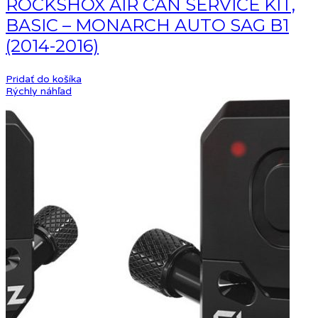
ROCKSHOX AIR CAN SERVICE KIT,
BASIC – MONARCH AUTO SAG B1
(2014-2016)
Pridať do košíka
Rýchly náhľad