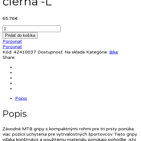
čierna -L
65.76
€
Pridať do košíka
Porovnať
Porovnať
Kód:
42410037
Dostupnosť:
Na sklade
Kategórie:
Bike
Share:
Popis
Popis
Závodné MTB gripy s kompaktnými rohmi pre tri prsty ponúka
viac pozícií uchytenia pre vytrvalostných športovcov. Tieto gripy
vďaka konštrukcii a použitému materiálu ponúkajú pohodlie, istý