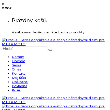
0
0.00
€
Prázdny košík
V nákupnom košíku nemáte žiadne produkty
Domov
Obchod
Servis
O nás
Kontakt
Môj účet
Obľúbené
Pokladňa
Košík