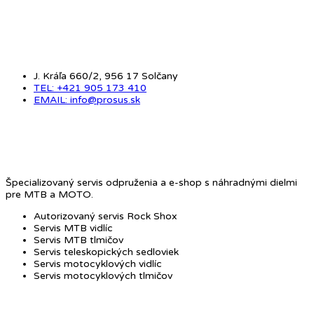
KONTAKT
J. Kráľa 660/2, 956 17 Solčany
TEL: +421 905 173 410
EMAIL: info@prosus.sk
O NÁS
Špecializovaný servis odpruženia a e-shop s náhradnými dielmi
pre MTB a MOTO.
Autorizovaný servis Rock Shox
Servis MTB vidlíc
Servis MTB tlmičov
Servis teleskopických sedloviek
Servis motocyklových vidlíc
Servis motocyklových tlmičov
OBCHOD