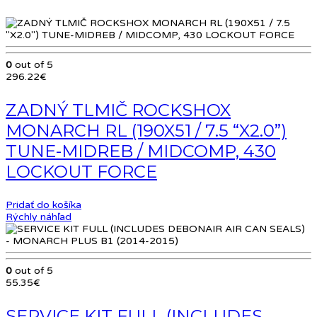
0
out of 5
296.22
€
ZADNÝ TLMIČ ROCKSHOX
MONARCH RL (190X51 / 7.5 “X2.0”)
TUNE-MIDREB / MIDCOMP, 430
LOCKOUT FORCE
Pridať do košíka
Rýchly náhľad
0
out of 5
55.35
€
SERVICE KIT FULL (INCLUDES