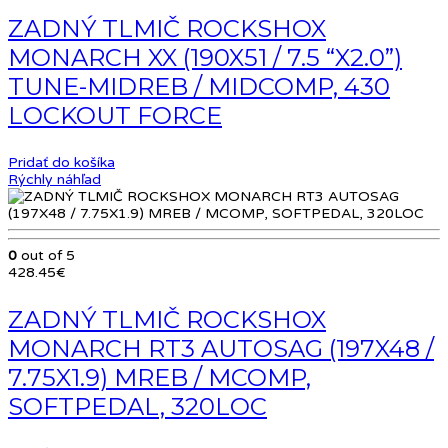
ZADNÝ TLMIČ ROCKSHOX
MONARCH XX (190X51 / 7.5 “X2.0”)
TUNE-MIDREB / MIDCOMP, 430
LOCKOUT FORCE
Pridať do košíka
Rýchly náhľad
0
out of 5
428.45
€
ZADNÝ TLMIČ ROCKSHOX
MONARCH RT3 AUTOSAG (197X48 /
7.75X1.9) MREB / MCOMP,
SOFTPEDAL, 320LOC