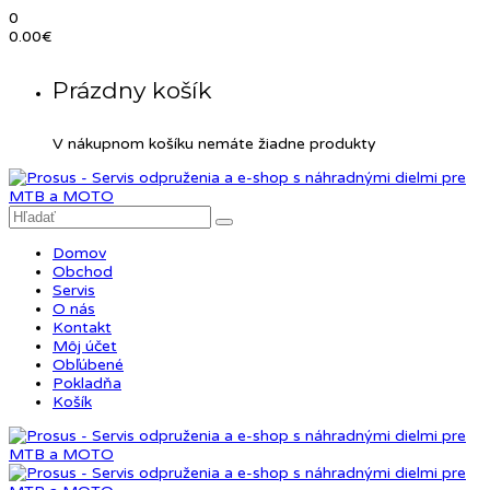
0
0.00
€
Prázdny košík
V nákupnom košíku nemáte žiadne produkty
Domov
Obchod
Servis
O nás
Kontakt
Môj účet
Obľúbené
Pokladňa
Košík