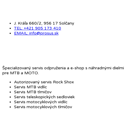
J. Kráľa 660/2, 956 17 Solčany
TEL: +421 905 173 410
EMAIL: info@prosus.sk
O NÁS
Špecializovaný servis odpruženia a e-shop s náhradnými dielmi
pre MTB a MOTO.
Autorizovaný servis Rock Shox
Servis MTB vidlíc
Servis MTB tlmičov
Servis teleskopických sedloviek
Servis motocyklových vidlíc
Servis motocyklových tlmičov
OBCHOD