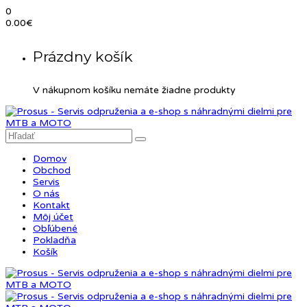
0
0.00
€
Prázdny košík
V nákupnom košíku nemáte žiadne produkty
Domov
Obchod
Servis
O nás
Kontakt
Môj účet
Obľúbené
Pokladňa
Košík