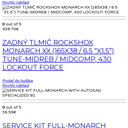
Rýchly náhľad
0
out of 5
438.70
€
ZADNÝ TLMIČ ROCKSHOX
MONARCH XX (165X38 / 6.5 “X1.5”)
TUNE-MIDREB / MIDCOMP, 430
LOCKOUT FORCE
Pridať do košíka
Rýchly náhľad
0
out of 5
36.59
€
SERVICE KIT FULL-MONARCH