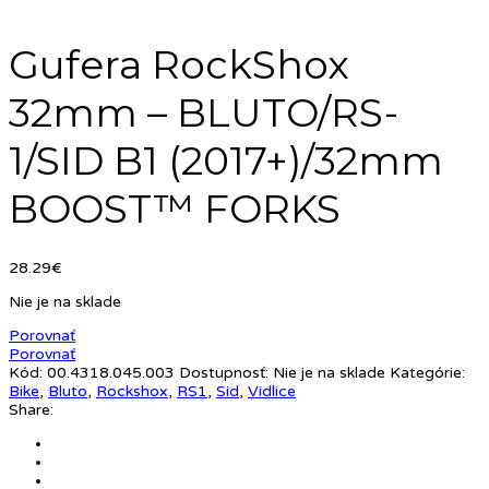
Gufera RockShox
32mm – BLUTO/RS-
1/SID B1 (2017+)/32mm
BOOST™ FORKS
28.29
€
Nie je na sklade
Porovnať
Porovnať
Kód:
00.4318.045.003
Dostupnosť:
Nie je na sklade
Kategórie:
Bike
,
Bluto
,
Rockshox
,
RS1
,
Sid
,
Vidlice
Share: