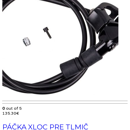
0
out of 5
135.30
€
PÁČKA XLOC PRE TLMIČ