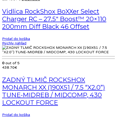
cena
cena
bola:
je:
Vidlica RockShox BoXXer Select
1,646.97€.
1,317.58€.
Charger RC – 27.5″ Boost™ 20×110
200mm Diff Black 46 Offset
Pridať do košíka
Rýchly náhľad
0
out of 5
438.70
€
ZADNÝ TLMIČ ROCKSHOX
MONARCH XX (190X51 / 7.5 “X2.0”)
TUNE-MIDREB / MIDCOMP, 430
LOCKOUT FORCE
Pridať do košíka