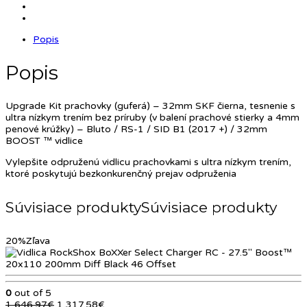
Popis
Popis
Upgrade Kit prachovky (guferá) – 32mm SKF čierna, tesnenie s
ultra nízkym trením bez príruby (v balení prachové stierky a 4mm
penové krúžky) – Bluto / RS-1 / SID B1 (2017 +) / 32mm
BOOST ™ vidlice
Vylepšite odpruženú vidlicu prachovkami s ultra nízkym trením,
ktoré poskytujú bezkonkurenčný prejav odpruženia
Súvisiace produkty
20%
Zľava
0
out of 5
Pôvodná
Aktuálna
1,646.97
€
1,317.58
€