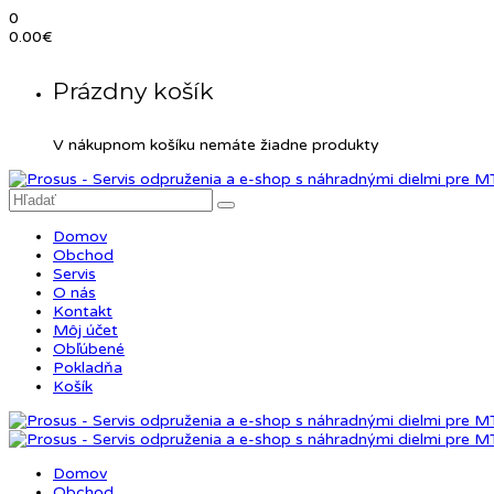
0
0.00
€
Prázdny košík
V nákupnom košíku nemáte žiadne produkty
Domov
Obchod
Servis
O nás
Kontakt
Môj účet
Obľúbené
Pokladňa
Košík
Domov
Obchod