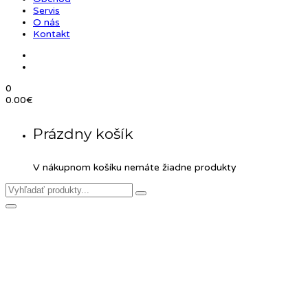
Servis
O nás
Kontakt
0
0.00
€
Prázdny košík
V nákupnom košíku nemáte žiadne produkty
Product Details