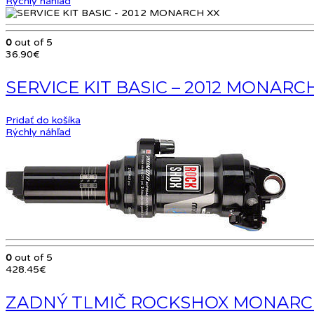
Rýchly náhľad
0
out of 5
36.90
€
SERVICE KIT BASIC – 2012 MONARC
Pridať do košíka
Rýchly náhľad
0
out of 5
428.45
€
ZADNÝ TLMIČ ROCKSHOX MONARCH R