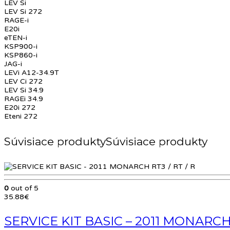
LEV Si
LEV Si 272
RAGE-i
E20i
eTEN-i
KSP900-i
KSP860-i
JAG-i
LEVi A12-34.9T
LEV Ci 272
LEV Si 34.9
RAGEi 34.9
E20i 272
Eteni 272
Súvisiace produkty
0
out of 5
35.88
€
SERVICE KIT BASIC – 2011 MONARCH 