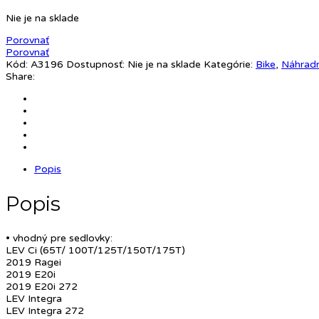
Nie je na sklade
Porovnať
Porovnať
Kód:
A3196
Dostupnosť:
Nie je na sklade
Kategórie:
Bike
,
Náhradn
Share:
Popis
Popis
• vhodný pre sedlovky:
LEV Ci (65T/ 100T/125T/150T/175T)
2019 Ragei
2019 E20i
2019 E20i 272
LEV Integra
LEV Integra 272