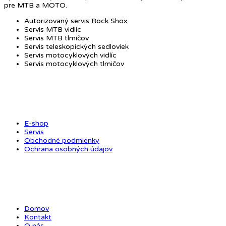
pre MTB a MOTO.
Autorizovaný servis Rock Shox
Servis MTB vidlíc
Servis MTB tlmičov
Servis teleskopických sedloviek
Servis motocyklových vidlíc
Servis motocyklových tlmičov
OBCHOD
E-shop
Servis
Obchodné podmienky
Ochrana osobných údajov
ODKAZY
Domov
Kontakt
O nás