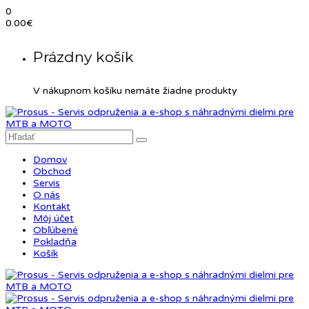
0
0.00
€
Prázdny košík
V nákupnom košíku nemáte žiadne produkty
Domov
Obchod
Servis
O nás
Kontakt
Môj účet
Obľúbené
Pokladňa
Košík