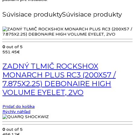
Súvisiace produkty
0
out of 5
551.45
€
ZADNÝ TLMIČ ROCKSHOX
MONARCH PLUS RC3 (200X57 /
7.875X2.25) DEBONAIRE HIGH
VOLUME EYELET, 2VO
Pridať do košíka
Rýchly náhľad
0
out of 5
456.12
€