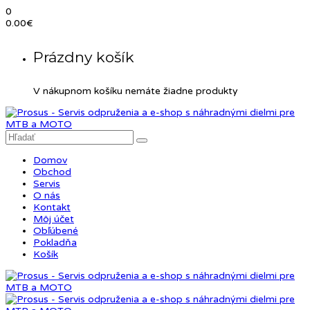
0
0.00
€
Prázdny košík
V nákupnom košíku nemáte žiadne produkty
Domov
Obchod
Servis
O nás
Kontakt
Môj účet
Obľúbené
Pokladňa
Košík