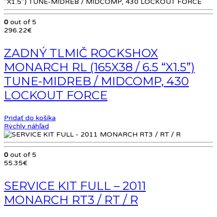
0
out of 5
296.22
€
ZADNÝ TLMIČ ROCKSHOX
MONARCH RL (165X38 / 6.5 “X1.5”)
TUNE-MIDREB / MIDCOMP, 430
LOCKOUT FORCE
Pridať do košíka
Rýchly náhľad
0
out of 5
55.35
€
SERVICE KIT FULL – 2011
MONARCH RT3 / RT / R