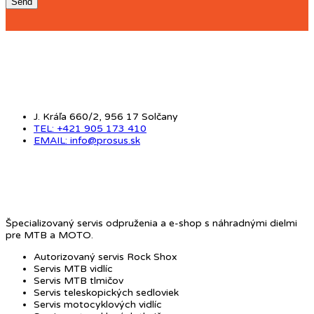
KONTAKT
J. Kráľa 660/2, 956 17 Solčany
TEL: +421 905 173 410
EMAIL: info@prosus.sk
O NÁS
Špecializovaný servis odpruženia a e-shop s náhradnými dielmi
pre MTB a MOTO.
Autorizovaný servis Rock Shox
Servis MTB vidlíc
Servis MTB tlmičov
Servis teleskopických sedloviek
Servis motocyklových vidlíc