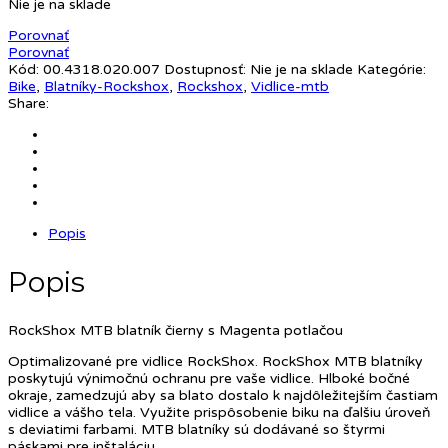
Nie je na sklade
Porovnať
Porovnať
Kód:
00.4318.020.007
Dostupnosť:
Nie je na sklade
Kategórie:
Bike
,
Blatníky-Rockshox
,
Rockshox
,
Vidlice-mtb
Share:
Popis
Popis
RockShox MTB blatník čierny s Magenta potlačou
Optimalizované pre vidlice RockShox. RockShox MTB blatníky
poskytujú výnimočnú ochranu pre vaše vidlice. Hlboké bočné
okraje, zamedzujú aby sa blato dostalo k najdôležitejším častiam
vidlice a vášho tela. Využite prispôsobenie biku na ďalšiu úroveň
s deviatimi farbami. MTB blatníky sú dodávané so štyrmi
páskami pre inštaláciu.