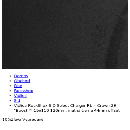
Domov
Obchod
Bike
Rockshox
Vidlice
Sid
Vidlica RockShox SID Select Charger RL – Crown 29
“Boost ™ 15×110 120mm, matná čierna 44mm offset
10%
Zľava
Vypredané