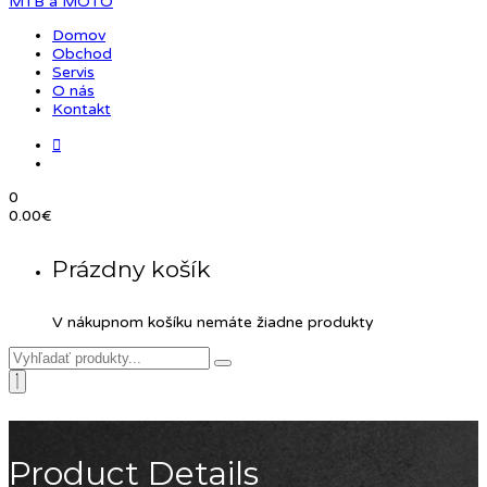
Domov
Obchod
Servis
O nás
Kontakt
0
0.00
€
Prázdny košík
V nákupnom košíku nemáte žiadne produkty
Product Details