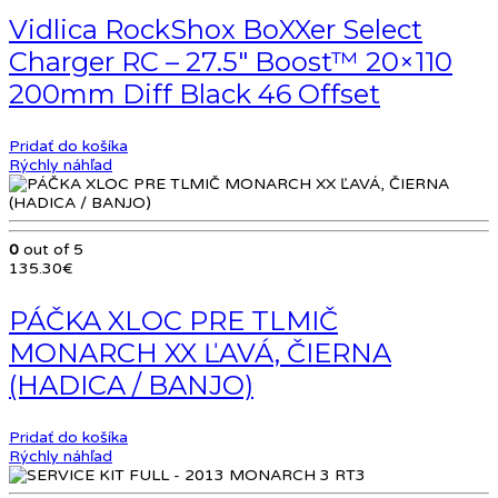
bola:
je:
Vidlica RockShox BoXXer Select
1,646.97€.
1,317.58€.
Charger RC – 27.5″ Boost™ 20×110
200mm Diff Black 46 Offset
Pridať do košíka
Rýchly náhľad
0
out of 5
135.30
€
PÁČKA XLOC PRE TLMIČ
MONARCH XX ĽAVÁ, ČIERNA
(HADICA / BANJO)
Pridať do košíka
Rýchly náhľad