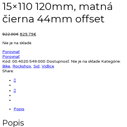
15×110 120mm, matná
čierna 44mm offset
Pôvodná
Aktuálna
922.00
€
829.79
€
cena
cena
Nie je na sklade
bola:
je:
922.00€.
829.79€.
Porovnať
Porovnať
Kód:
00.4020.549.000
Dostupnosť:
Nie je na sklade
Kategórie:
Bike
,
Rockshox
,
Sid
,
Vidlice
Share:
Popis
Popis