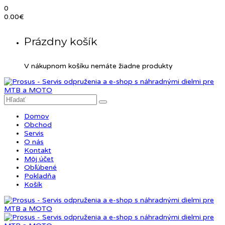
0
0.00
€
Prázdny košík
V nákupnom košíku nemáte žiadne produkty
Domov
Obchod
Servis
O nás
Kontakt
Môj účet
Obľúbené
Pokladňa
Košík