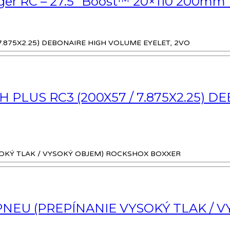
ger RC – 27.5″ Boost™ 20×110 200mm D
LUS RC3 (200X57 / 7.875X2.25) D
 PNEU (PREPÍNANIE VYSOKÝ TLAK /