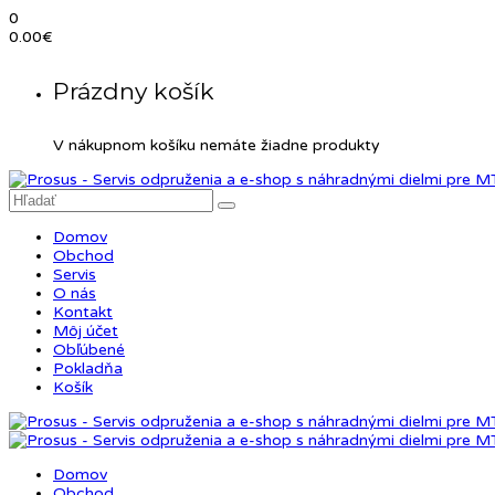
0
0.00
€
Prázdny košík
V nákupnom košíku nemáte žiadne produkty
Domov
Obchod
Servis
O nás
Kontakt
Môj účet
Obľúbené
Pokladňa
Košík
Domov
Obchod