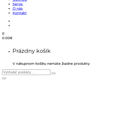
Servis
O nás
Kontakt
0
0.00
€
Prázdny košík
V nákupnom košíku nemáte žiadne produkty
Product Details