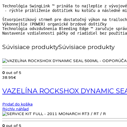
Technológia SwingLink ™ prináša to najlepšie z vývojové
 - rýchle priblíženie doštičiek ku kotúču a následné mi
Štvorpiestikový strmeň pre dostatočný výkon na trailoch

Výkonnejšie (POWER) organické brzdové doštičky

Technológia odvzdušnenia Bleeding Edge ™ zaručuje správ
Nastavenie vzdialenosti páčky od riadidiel bez použitia
Súvisiace produkty
0
out of 5
38.95
€
VAZELÍNA ROCKSHOX DYNAMIC SE
Pridať do košíka
Rýchly náhľad
0
out of 5