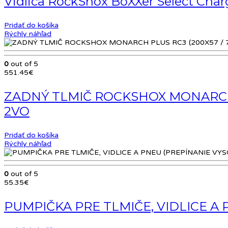
Vidlica RockShox BoXXer Select Char
1,646.97€.
1,317.58€.
Pridať do košíka
Rýchly náhľad
0
out of 5
551.45
€
ZADNÝ TLMIČ ROCKSHOX MONARCH P
2VO
Pridať do košíka
Rýchly náhľad
0
out of 5
55.35
€
PUMPIČKA PRE TLMIČE, VIDLICE A