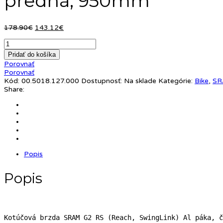
predná, 950mm
Pôvodná
Aktuálna
178.90
€
143.12
€
cena
cena
bola:
je:
178.90€.
143.12€.
Pridať do košíka
Porovnať
Porovnať
Kód:
00.5018.127.000
Dostupnosť:
Na sklade
Kategórie:
Bike
,
S
Share:
Popis
Popis
Kotúčová brzda SRAM G2 RS (Reach, SwingLink) Al páka, č