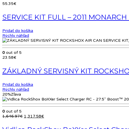
55.35
€
SERVICE KIT FULL – 2011 MONARCH R
Pridať do košíka
Rýchly náhľad
0
out of 5
23.58
€
ZÁKLADNÝ SERVISNÝ KIT ROCKSHOX 
Pridať do košíka
Rýchly náhľad
20%
Zľava
0
out of 5
Pôvodná
Aktuálna
1,646.97
€
1,317.58
€
cena
cena
bola:
je: