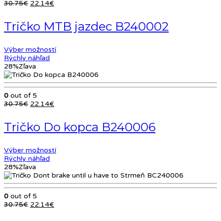
Pôvodná
Aktuálna
30.75
€
22.14
€
cena
cena
bola:
je:
Tričko MTB jazdec B240002
30.75€.
22.14€.
Výber možností
Rýchly náhľad
28%
Zľava
0
out of 5
Pôvodná
Aktuálna
30.75
€
22.14
€
cena
cena
bola:
je:
Tričko Do kopca B240006
30.75€.
22.14€.
Výber možností
Rýchly náhľad
28%
Zľava
0
out of 5
Pôvodná
Aktuálna
30.75
€
22.14
€
cena
cena
bola:
je: