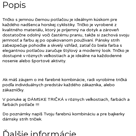
Popis
Tričko s jemnou čiernou potlačou je ideálnym kúskom pre
každého nadšenca horskej cyklistiky. Tričko je vyrobené z
kvalitného materiálu, ktorý je príjemný na dotyk a zároveň
dostatočne odolný voči častému praniu, takže si zachová svoju
jemnosť a farbu aj po opakovanom používaní. Pánsky strih
zabezpečuje pohodlie a skvelý vzhľad, zatiaľ čo biela farba s
elegantnou potlačou zaručuje štýlový a moderný look. Tričko je
dostupné v rôznych veľkostiach a je ideálne na každodenné
nosenie alebo športové aktivity.
Ak máš záujem o iné farebné kombinácie, radi vyrobíme tričká
podľa individuálnych predstáv každého zákazníka, alebo
zákazníčky.
V ponuke aj DÁMSKE TRIČKÁ v rôznych veľkostiach, farbách a
farbách potlače !!!
Do poznámky napíš Tvoju farebnú kombináciu a pre bajkerky
dámsky strih tričiek.
Ďalšie informácie