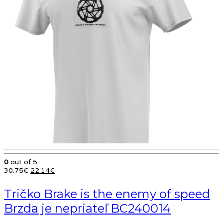
0
out of 5
Pôvodná
Aktuálna
30.75
€
22.14
€
cena
cena
bola:
je:
Tričko Brake is the enemy of speed
30.75€.
22.14€.
Brzda je nepriateľ BC240014