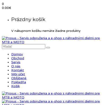
0
0.00
€
Prázdny košík
V nákupnom košíku nemáte žiadne produkty
Domov
Obchod
Servis
O nás
Kontakt
Môj účet
Obľúbené
Pokladňa
Košík