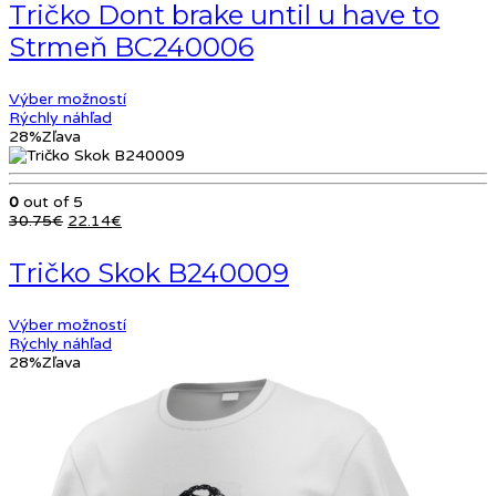
Tričko Dont brake until u have to
30.75€.
22.14€.
Strmeň BC240006
Výber možností
Rýchly náhľad
28%
Zľava
0
out of 5
Pôvodná
Aktuálna
30.75
€
22.14
€
cena
cena
bola:
je:
Tričko Skok B240009
30.75€.
22.14€.
Výber možností
Rýchly náhľad
28%
Zľava