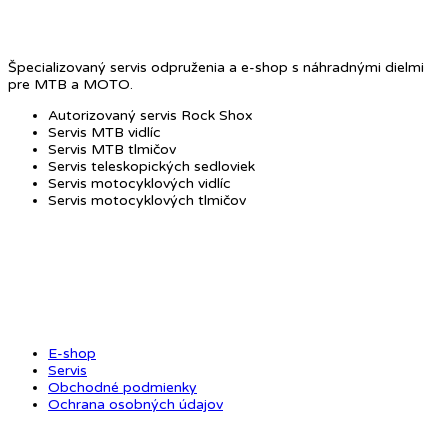
Špecializovaný servis odpruženia a e-shop s náhradnými dielmi
pre MTB a MOTO.
Autorizovaný servis Rock Shox
Servis MTB vidlíc
Servis MTB tlmičov
Servis teleskopických sedloviek
Servis motocyklových vidlíc
Servis motocyklových tlmičov
OBCHOD
E-shop
Servis
Obchodné podmienky
Ochrana osobných údajov