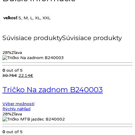
veľkosť
S, M, L, XL, XXL
Súvisiace produkty
28%
Zľava
0
out of 5
Pôvodná
Aktuálna
30.75
€
22.14
€
cena
cena
bola:
je:
Tričko Na zadnom B240003
30.75€.
22.14€.
Výber možností
Rýchly náhľad
28%
Zľava
0
out of 5