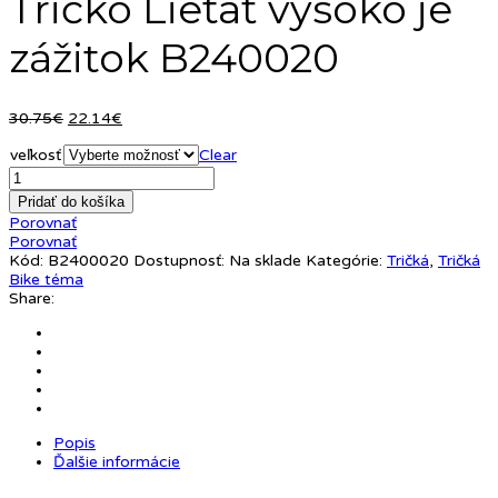
Tričko Lietať vysoko je
zážitok B240020
Pôvodná
Aktuálna
30.75
€
22.14
€
cena
cena
veľkosť
bola:
je:
Clear
30.75€.
22.14€.
Pridať do košíka
Porovnať
Porovnať
Kód:
B2400020
Dostupnosť:
Na sklade
Kategórie:
Tričká
,
Tričká
Bike téma
Share:
Popis
Ďalšie informácie