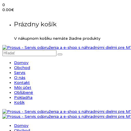
0
0.00
€
Prázdny košík
V nákupnom košíku nemáte žiadne produkty
Domov
Obchod
Servis
O nás
Kontakt
Môj účet
Obľúbené
Pokladňa
Košík
Domov
Obchod