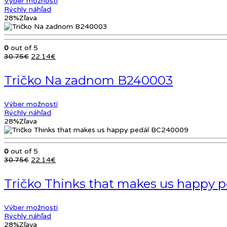
Výber možností
Rýchly náhľad
28%
Zľava
0
out of 5
Pôvodná
Aktuálna
30.75
€
22.14
€
cena
cena
bola:
je:
Tričko Na zadnom B240003
30.75€.
22.14€.
Výber možností
Rýchly náhľad
28%
Zľava
0
out of 5
Pôvodná
Aktuálna
30.75
€
22.14
€
cena
cena
bola:
je:
Tričko Thinks that makes us happy 
30.75€.
22.14€.
Výber možností
Rýchly náhľad
28%
Zľava