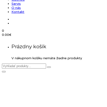
Servis
O nás
Kontakt
0
0.00
€
Prázdny košík
V nákupnom košíku nemáte žiadne produkty
Product Details