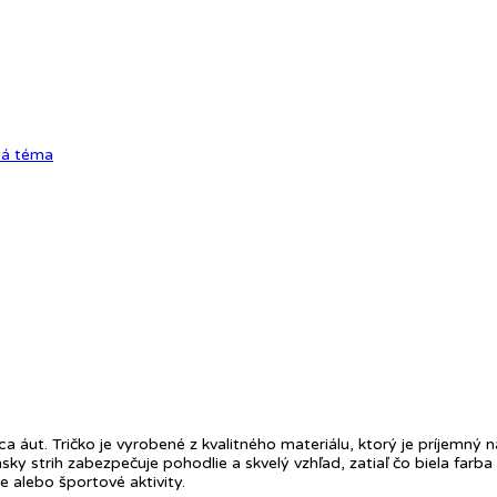
tá téma
 áut. Tričko je vyrobené z kvalitného materiálu, ktorý je príjemný
y strih zabezpečuje pohodlie a skvelý vzhľad, zatiaľ čo biela farba
 alebo športové aktivity.