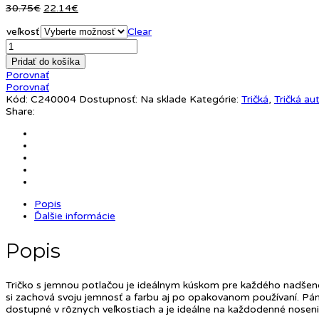
Pôvodná
Aktuálna
30.75
€
22.14
€
cena
cena
veľkosť
bola:
je:
Clear
30.75€.
22.14€.
Pridať do košíka
Porovnať
Porovnať
Kód:
C240004
Dostupnosť:
Na sklade
Kategórie:
Tričká
,
Tričká au
Share:
Popis
Ďalšie informácie
Popis
Tričko s jemnou potlačou je ideálnym kúskom pre každého nadšenca
si zachová svoju jemnosť a farbu aj po opakovanom používaní. Pánsk
dostupné v rôznych veľkostiach a je ideálne na každodenné nosenie